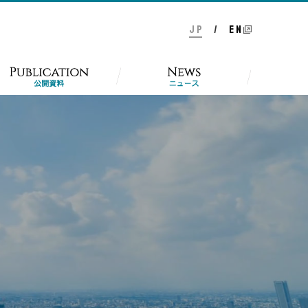
J P
/
E N