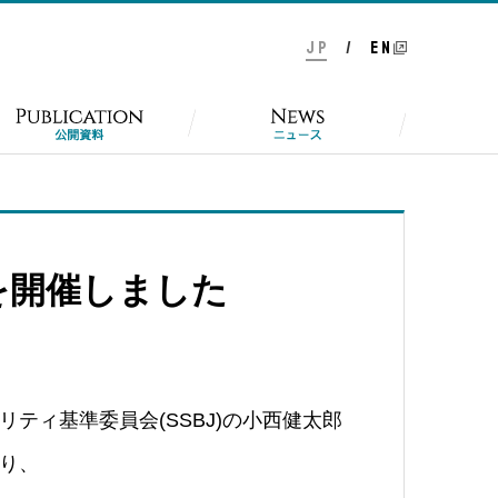
J P
/
E N
を開催しました
ビリティ基準委員会(SSBJ)の小西健太郎
り、